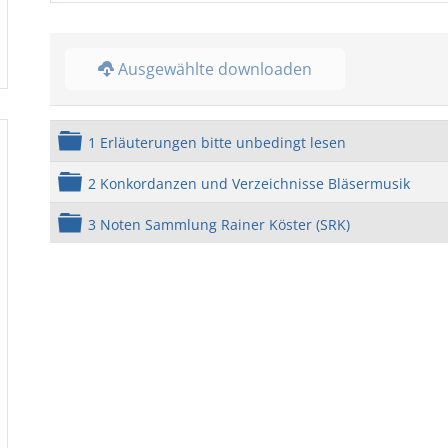
Ausgewählte downloaden
Ordner
1 Erläuterungen bitte unbedingt lesen
Ordner
2 Konkordanzen und Verzeichnisse Bläsermusik
Ordner
3 Noten Sammlung Rainer Köster (SRK)