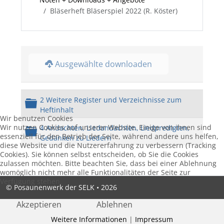
Bläserheft Bläserspiel 2022 (R. Köster)
Ausgewählte downloaden
2 Weitere Register und Verzeichnisse zum
Ordner
Heftinhalt
Wir benutzen Cookies
Wir nutzen Cookies auf unserer Website. Einige von ihnen sind
4 Andachten, Liedandachten, Liedpredigten,
Ordner
essenziell für den Betrieb der Seite, während andere uns helfen,
Gedanken zu Liedern
diese Website und die Nutzererfahrung zu verbessern (Tracking
Cookies). Sie können selbst entscheiden, ob Sie die Cookies
zulassen möchten. Bitte beachten Sie, dass bei einer Ablehnung
womöglich nicht mehr alle Funktionalitäten der Seite zur
Verfügung stehen.
© Posaunenwerk der SELK • 2026
Akzeptieren
Ablehnen
Weitere Informationen
|
Impressum